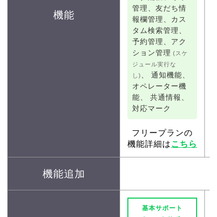
管理、
友だち情
機能
報欄管理、
カス
タム検索管理、
予約管理、
アク
ション管理
(スケ
ジュール実行な
、
通知機能、
し)
オペレーター機
能、
共通情報、
対応マーク
フリープランの
機能詳細は
こちら
機能追加
基本サポート