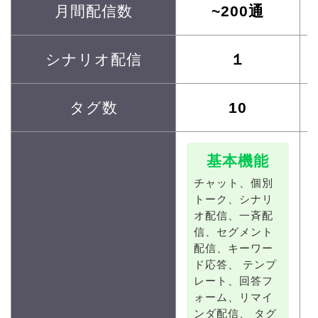
月間配信数
~200通
シナリオ配信
１
タグ数
10
基本機能
チャット、
個別
トーク、
シナリ
オ配信、
一斉配
信、
セグメント
配信、
キーワー
ド応答、
テンプ
レート、
回答フ
ォーム、
リマイ
ンダ配信、
タグ