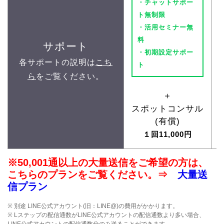
・チャットサポー
ト無制限
・活用セミナー無
料
サポート
・初期設定サポー
各サポートの説明は
こち
ト
ら
をご覧ください。
＋
スポットコンサル
(有償)
１回11,000円
※50,001通以上の大量送信をご希望の方は、
こちらのプランをご覧ください。⇒
大量送
信プラン
※ 別途 LINE公式アカウント(旧：LINE@)の費用がかかります。
※ Lステップの配信通数がLINE公式アカウントの配信通数より多い場合、
LINE公式アカウントの配信通数分のみ送ることができます。