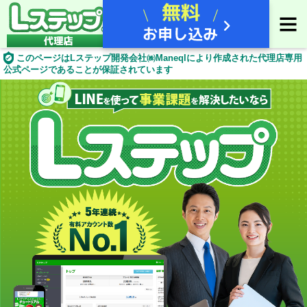
このページはLステップ開発会社㈱Maneqlにより作成された代理店専用
公式ページであることが保証されています