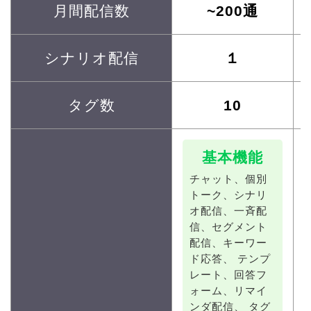
月間配信数
~200通
シナリオ配信
１
タグ数
10
基本機能
チャット、
個別
トーク、
シナリ
オ配信、
一斉配
信、
セグメント
配信、
キーワー
ド応答、
テンプ
レート、
回答フ
ォーム、
リマイ
ンダ配信、
タグ