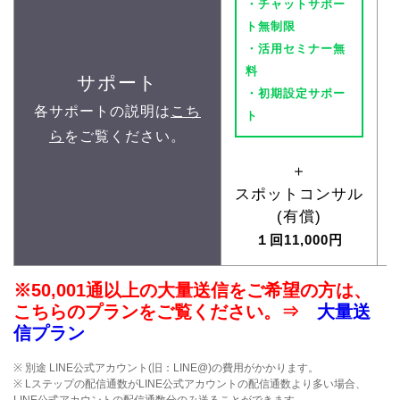
・チャットサポー
ト無制限
・活用セミナー無
料
サポート
・初期設定サポー
各サポートの説明は
こち
ト
ら
をご覧ください。
＋
スポットコンサル
(有償)
１回11,000円
※50,001通以上の大量送信をご希望の方は、
こちらのプランをご覧ください。⇒
大量送
信プラン
※ 別途 LINE公式アカウント(旧：LINE@)の費用がかかります。
※ Lステップの配信通数がLINE公式アカウントの配信通数より多い場合、
LINE公式アカウントの配信通数分のみ送ることができます。