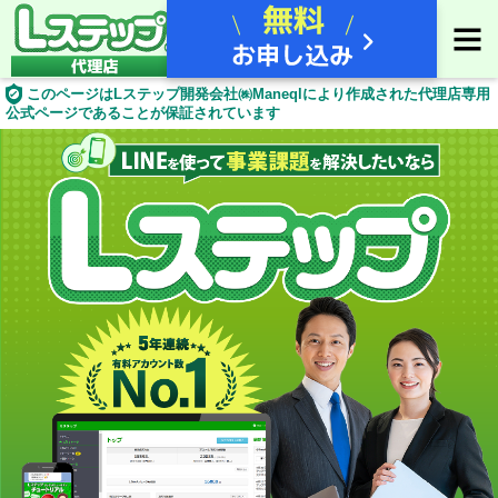
このページはLステップ開発会社㈱Maneqlにより作成された代理店専用
公式ページであることが保証されています