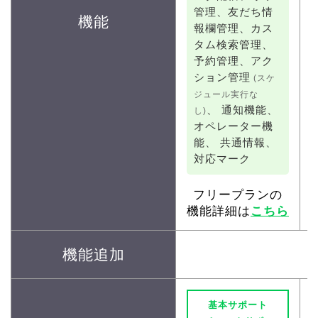
管理、
友だち情
機能
報欄管理、
カス
タム検索管理、
予約管理、
アク
ション管理
(スケ
ジュール実行な
、
通知機能、
し)
オペレーター機
能、
共通情報、
対応マーク
フリープランの
機能詳細は
こちら
機能追加
基本サポート